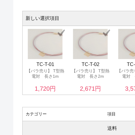
新しい選択項目
TC-T-01
TC-T-02
TC-
【バラ売り】 T型熱
【バラ売り】 T型熱
【バラ売
電対 長さ1m
電対 長さ2m
電対 
1,720
円
2,671
円
3,5
カテゴリー
項目
送料