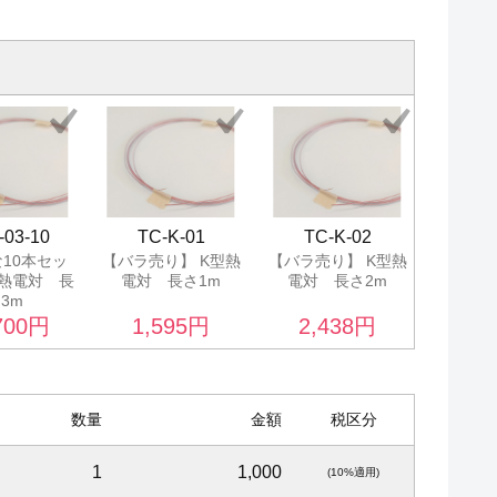
-03-10
TC-K-01
TC-K-02
TC
10本セッ
【バラ売り】 K型熱
【バラ売り】 K型熱
【バラ売
型熱電対 長
電対 長さ1m
電対 長さ2m
電対 
3m
700
円
1,595
円
2,438
円
3,
数量
金額
税区分
1
1,000
(10%適用)